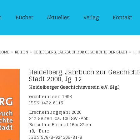
n
Bücher
Aktuelles
Verlag
Kontakt
HOME
»
REIHEN
»
HEIDELBERG. JAHRBUCH ZUR GESCHICHTE DER STADT
»
HEI
Heidelberg. Jahrbuch zur Geschicht
Stadt 2008, Jg. 12
Heidelberger Geschichtsverein e.V. (Hg.)
erscheint seit 1996
ISSN 1432-6116
Erscheinungsjahr 2020
312 Seiten, ca. 100 SW.-Abb.
Broschur, Format 16 × 23 cm
18,– Euro
ISBN 978-3-924566-31-9