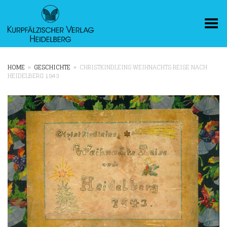
Toggle Menu
HOME
»
GESCHICHTE
»
CHRISTKINDLEINS WEIHNACHTS REISE NACH
HEIDELBERG 1943
+